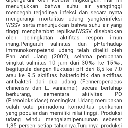
menunjukkan bahwa suhu air yangtinggi
mencegah terjadinya infeksi dan secara nyata
mengurangi mortalitas udang yangterinfeksi
WSSV serta menunjukkan bahwa suhu air yang
tinggi menghambat replikasiWSSV disebabkan
oleh peningkatan aktifitas respon imun
inang.Pengaruh salinitas dan pHterhadap
immunokompetensi udang telah diteliti oleh
Pan and Jiang (2002), selama perubahan
singkat salinitas 10 jam dari 30‰ ke 15‰,
begitupula dengan fluktuasi pH dari 8,5 ke 7.0
atau ke 9.5 aktifitas bakteriolitik dan aktifitas
antibakteri dari dua udang (Fenneropenaeus
chinensis dan L. vannamei) secara bertahap
berkurang, sementara aktivitas PO
(Phenoloksidase) meningkat. Udang merupakan
salah satu primadona komoditas perikanan
yang populer dan memiliki nilai tinggi. Produksi
udang windu mengalamipenurunan sebesar
1,85 persen setiap tahunnya.Turunnya produksi