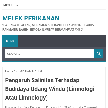
MELEK PERIKANAN
"LĀ ILĀHA ILLALLĀH, MUḤAMMADUR RASŪLULLĀH." BISMILLĀHIR-
RAḤMĀNIR-RAḤĪM SEMOGA ILMUNYA BERMANFAAT 🤲☪📿
MENU
Home
/
KUMPULAN MATERI
Pengaruh Salinitas Terhadap
Budidaya Udang Windu (Limnologi
Atau Limnology)
Uploaded by : Gery Purnomo, S.Pi.
April 05, 2020
Post a Comment