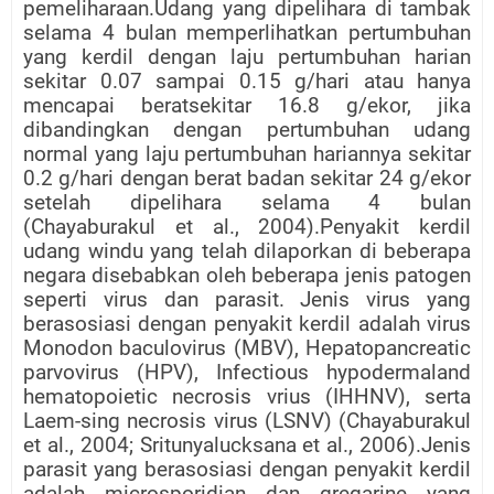
pemeliharaan.Udang yang dipelihara di tambak
selama 4 bulan memperlihatkan pertumbuhan
yang kerdil dengan laju pertumbuhan harian
sekitar 0.07 sampai 0.15 g/hari atau hanya
mencapai beratsekitar 16.8 g/ekor, jika
dibandingkan dengan pertumbuhan udang
normal yang laju pertumbuhan hariannya sekitar
0.2 g/hari dengan berat badan sekitar 24 g/ekor
setelah dipelihara selama 4 bulan
(Chayaburakul et al., 2004).Penyakit kerdil
udang windu yang telah dilaporkan di beberapa
negara disebabkan oleh beberapa jenis patogen
seperti virus dan parasit. Jenis virus yang
berasosiasi dengan penyakit kerdil adalah virus
Monodon baculovirus (MBV), Hepatopancreatic
parvovirus (HPV), Infectious hypodermaland
hematopoietic necrosis vrius (IHHNV), serta
Laem-sing necrosis virus (LSNV) (Chayaburakul
et al., 2004; Sritunyalucksana et al., 2006).Jenis
parasit yang berasosiasi dengan penyakit kerdil
adalah microsporidian dan gregarine yang