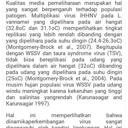
Kualitas media pemeliharaan merupakan hal
yang sangat berpengaruh terhadap populasi
patogen. Multiplikasi virus IHHNV pada L.
vannamei yang dipelihara pada air hangat
(32.8oC dan 31.1oC) memperlihatkan tingkat
replikasi yang lebih rendah dibanding dengan
yang dipelihara pada suhu dingin (24.4-26.3oC)
(Montgomery-Brock et al., 2007). Begitupula
dengan WSSV dan taura syndrome virus (TSV),
tidak bisa bereplikasi pada udang yang
dipelihara dalam air hangat (32oC) dibanding
pada udang yang dipelihara pada suhu dingin
(25oC) (Montgomery-Brock et al., 2004). Pada
musim hujan populasi virus WSSV pada udang
windu meningkat karena kekeruhan yang tinggi
dan salinitas yangrendah (Karunasagar and
Karunsagar 1997).
Hal ini memperlihatkan bahwa
dinamikaperkembangan virus sangat
dipengaruhi oleh kondisi lingkungan. Hal ini