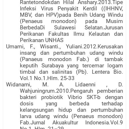
Rantetondokdan Hilal Anshary.2013.Tipe
Infeksi Virus Penyakit Kerdil ((IHHNV,
MBV, dan HPV)pada Benih Udang Windu
(Penaeus monodon) pada Musim
BerbedaDi Sulawesi Selatan.Jurusan
Perikanan Fakultas Ilmu Kelautan dan
Perikanan UNHAS
Umami, F., Wisanti., Yuliani.2012.Kerusakan
insang dan pertumbuhan udang windu
(Panaeus monodon Fab.) di tambak
keputih Surabaya yang tercemar logam
timbal dan salinitas (Pb). Lentera Bio.
Vol.1 No.1.Hlm. 25-33
Widanarni, M. A. Lidaenni , D.
Wahjuningrum.2010.Pengaruh pemberian
bakteri probiotik Vibrio SKT-b dengan
dosis yang berbeda terhadap
kelangsungan hidup dan pertumbuhan
larva udang windu (Penaeus monodon)
Fab.Jurnal Akuakultur Indonesia.Vol.9
No.1. Hlm. 21–29