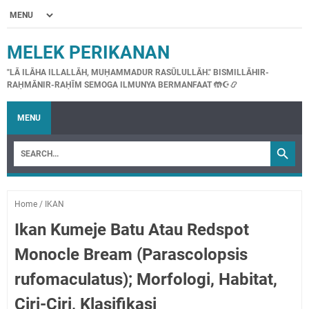
MELEK PERIKANAN
"LĀ ILĀHA ILLALLĀH, MUḤAMMADUR RASŪLULLĀH." BISMILLĀHIR-
RAḤMĀNIR-RAḤĪM SEMOGA ILMUNYA BERMANFAAT 🤲☪📿
MENU
Home
/
IKAN
Ikan Kumeje Batu Atau Redspot
Monocle Bream (Parascolopsis
rufomaculatus); Morfologi, Habitat,
Ciri-Ciri, Klasifikasi