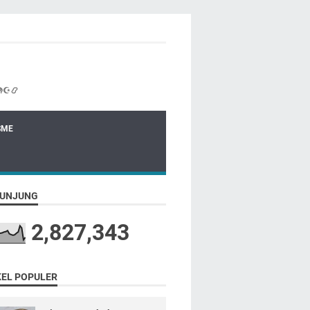
☪📿
SME
UNJUNG
2,827,343
KEL POPULER