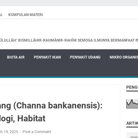
AL
KUMPULAN MATERI
ŪLULLĀH." BISMILLĀHIR-RAḤMĀNIR-RAḤĪM SEMOGA ILMUNYA BERMANFAAT 
BIOTA AIR
PENYAKIT IKAN
PENYAKIT UDANG
MIKRO ORGANI
PENG
ng (Channa bankanensis):
logi, Habitat
ARTI
h 19, 2025
Post a Comment