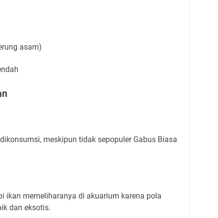
derung asam)
endah
an
 dikonsumsi, meskipun tidak sepopuler Gabus Biasa
i ikan memeliharanya di akuarium karena pola
k dan eksotis.