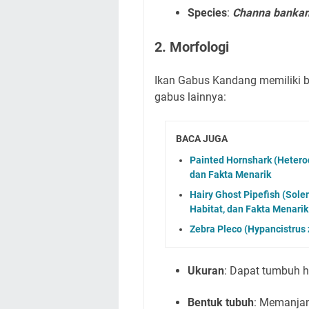
Species
:
Channa bankan
2. Morfologi
Ikan Gabus Kandang memiliki b
gabus lainnya:
BACA JUGA
Painted Hornshark (Heterod
dan Fakta Menarik
Hairy Ghost Pipefish (Sole
Habitat, dan Fakta Menarik
Zebra Pleco (Hypancistrus z
Ukuran
: Dapat tumbuh h
Bentuk tubuh
: Memanjan