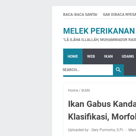
BACA-BACA SANTAI
GAK DIBACA NYES
MELEK PERIKANAN
"LĀ ILĀHA ILLALLĀH, MUḤAMMADUR RAS
HOME
WEB
IKAN
UDANG
Home
/
IKAN
Ikan Gabus Kanda
Klasifikasi, Morfo
Uploaded by : Gery Purnomo, S.Pi.
Marc