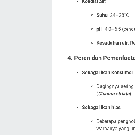
Kondisi air
:
Suhu
: 24–28°C
pH
: 4,0–6,5 (cen
Kesadahan air
: R
4. Peran dan Pemanfaat
Sebagai ikan konsumsi
:
Dagingnya sering
(
Channa striata
).
Sebagai ikan hias
:
Beberapa penghob
warnanya yang uni