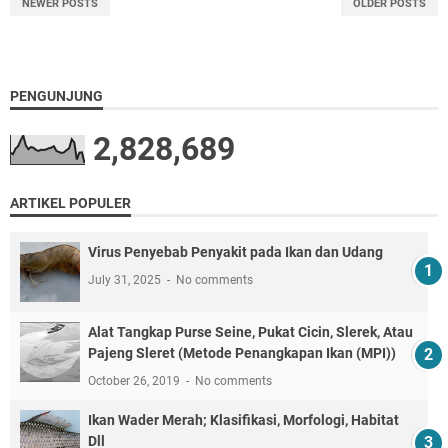
NEWER POSTS
OLDER POSTS
PENGUNJUNG
2,828,689
ARTIKEL POPULER
Virus Penyebab Penyakit pada Ikan dan Udang
July 31, 2025
No comments
Alat Tangkap Purse Seine, Pukat Cicin, Slerek, Atau
Pajeng Sleret (Metode Penangkapan Ikan (MPI))
October 26, 2019
No comments
Ikan Wader Merah; Klasifikasi, Morfologi, Habitat
Dll