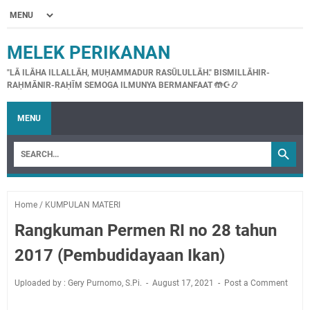
MELEK PERIKANAN
"LĀ ILĀHA ILLALLĀH, MUḤAMMADUR RASŪLULLĀH." BISMILLĀHIR-
RAḤMĀNIR-RAḤĪM SEMOGA ILMUNYA BERMANFAAT 🤲☪📿
MENU
Home
/
KUMPULAN MATERI
Rangkuman Permen RI no 28 tahun
2017 (Pembudidayaan Ikan)
Uploaded by : Gery Purnomo, S.Pi.
August 17, 2021
Post a Comment