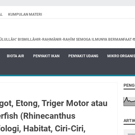
AL
KUMPULAN MATERI
ŪLULLĀH." BISMILLĀHIR-RAḤMĀNIR-RAḤĪM SEMOGA ILMUNYA BERMANFAAT 
BIOTA AIR
PENYAKIT IKAN
PENYAKIT UDANG
MIKRO ORGANI
PENG
ot, Etong, Triger Motor atau
rfish (Rhinecanthus
ARTI
logi, Habitat, Ciri-Ciri,