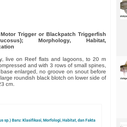
 Motor Trigger or Blackpatch Triggerfish
rucosus); Morphology, Habitat,
cation
ly, live on Reef flats and lagoons, to 20 m
ompressed and with 3 rows of small spines,
n base enlarged, no groove on snout before
, large roundish black blotch on lower side of
23 cm.
s sp.) Baru: Klasifikasi, Morfologi, Habitat, dan Fakta