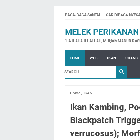
BACA-BACA SANTAI
GAK DIBACA NYES
MELEK PERIKANAN
"LĀ ILĀHA ILLALLĀH, MUḤAMMADUR RAS
HOME
WEB
IKAN
UDANG
Home
/
IKAN
Ikan Kambing, Pog
Blackpatch Trigge
verrucosus); Morfo