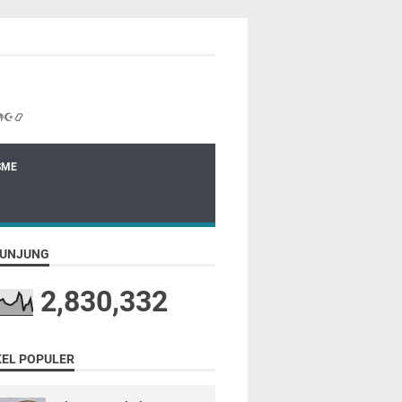
☪📿
SME
UNJUNG
2,830,332
KEL POPULER