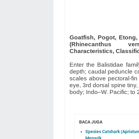
Goatfish, Pogot, Etong,
(Rhinecanthus ver
Characteristics, Classifi
Enter the Balistidae fami
depth; caudal peduncle c
scales above pectoral-fi
eye, 3rd dorsal spine tiny
body; Indo–W. Pacific; to 
BACA JUGA
Spesies Catshark (Apristuru
Menarik