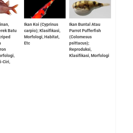
inan,
Ikan Koi (Cyprinus
Ikan Buntal Atau
rek Batu
carpio); Klasifikasi,
Parrot Pufferfish
triped
Morfologi, Habitat,
(Colomesus
h
Etc
psittacus);
ron
Reproduksi,
orfologi,
Klasifikasi, Morfologi
i-Ciri,