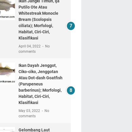
Ikan Jangki Timun, Ija
Putilo Ote Atau
Whitestreak Monocle
Bream (Scolopsis
ciliata); Morfologi,
Habitat, Ciri-Ciri,
Klasifikasi
April 04, 2022
No
comments
Ikan Dayah Jenggot,
Ciko-ciko, Jenggotan
Atau Dot-dash Goatfish
(Parupeneus
barberinus); Morfologi,
Habitat, Ciri-Ciri,
Klasifikasi
May 03, 2022
No
comments
Gelombang Laut