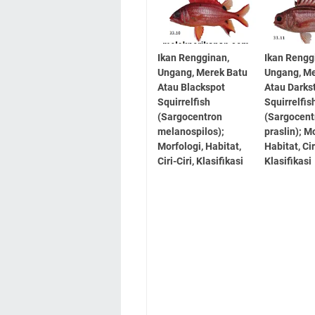
Ikan Rengginan,
Ikan Rengg
Ungang, Merek Batu
Ungang, Me
Atau Blackspot
Atau Darks
Squirrelfish
Squirrelfis
(Sargocentron
(Sargocent
melanospilos);
praslin); M
Morfologi, Habitat,
Habitat, Cir
Ciri-Ciri, Klasifikasi
Klasifikasi