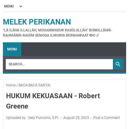
MELEK PERIKANAN
"LĀ ILĀHA ILLALLĀH, MUḤAMMADUR RASŪLULLĀH." BISMILLĀHIR-
RAḤMĀNIR-RAḤĪM SEMOGA ILMUNYA BERMANFAAT 🤲☪📿
MENU
Home
/
BACA-BACA SANTAI
HUKUM KEKUASAAN - Robert
Greene
Uploaded by : Gery Purnomo, S.Pi.
August 29, 2023
Post a Comment