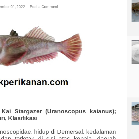
ember 01, 2022
Post a Comment
Kai Stargazer (Uranoscopus kaianus);
ri, Klasifikasi
anoscopidae, hidup di Demersal, kedalaman
an terletak di sisi atas kepala, daerah