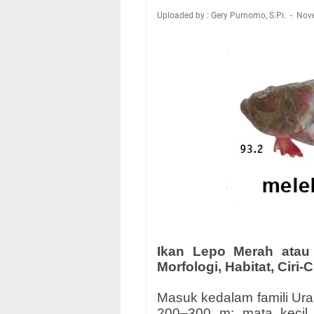
Uploaded by : Gery Purnomo, S.Pi.
Nov
Ikan Lepo Merah atau 
Morfologi, Habitat, Ciri-Ci
Masuk kedalam famili Ur
200–300 m; mata kecil d