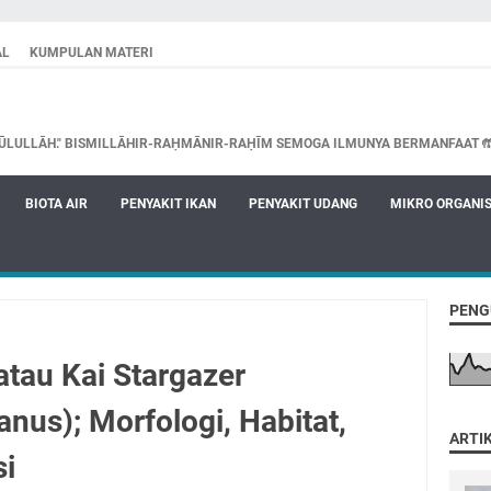
AL
KUMPULAN MATERI
ŪLULLĀH." BISMILLĀHIR-RAḤMĀNIR-RAḤĪM SEMOGA ILMUNYA BERMANFAAT 
BIOTA AIR
PENYAKIT IKAN
PENYAKIT UDANG
MIKRO ORGANI
PENG
tau Kai Stargazer
nus); Morfologi, Habitat,
ARTI
si