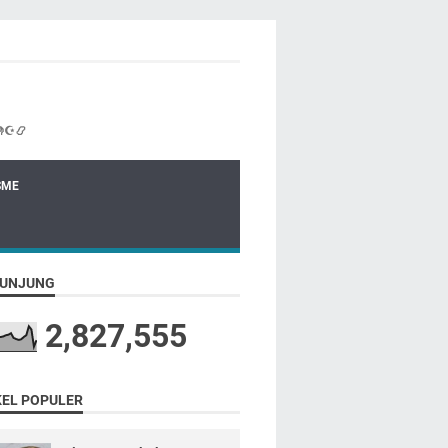
☪📿
SME
UNJUNG
2,827,555
KEL POPULER