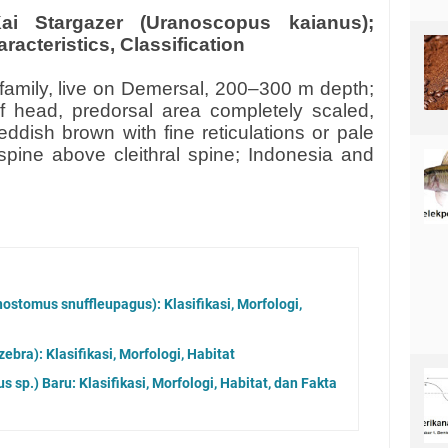
i Stargazer (Uranoscopus kaianus);
racteristics, Classification
family, live on Demersal, 200–300 m depth;
f head, predorsal area completely scaled,
eddish brown with fine reticulations or pale
spine above cleithral spine; Indonesia and
nostomus snuffleupagus): Klasifikasi, Morfologi,
ebra): Klasifikasi, Morfologi, Habitat
s sp.) Baru: Klasifikasi, Morfologi, Habitat, dan Fakta