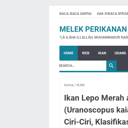
BACA-BACA SANTAI
GAK DIBACA NYES
MELEK PERIKANAN
"LĀ ILĀHA ILLALLĀH, MUḤAMMADUR RAS
HOME
WEB
IKAN
UDANG
Home
/
IKAN
Ikan Lepo Merah a
(Uranoscopus kaia
Ciri-Ciri, Klasifika