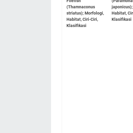
Filefish
(Paramona
(Thamnaconus
japonicus);
striatus); Morfologi,
Habitat, Cir
Habitat, Ciri-Ciri,
Klasifikasi
Klasifikasi