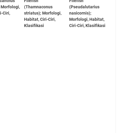
canthus
Filefish
Filefish
 Morfologi,
(Thamnaconus
(Pseudalutarius
i-Ciri,
striatus); Morfologi,
nasicornis);
Habitat, Ciri-Ciri,
Morfologi, Habitat,
Klasifikasi
Ciri-Ciri, Klasifikasi