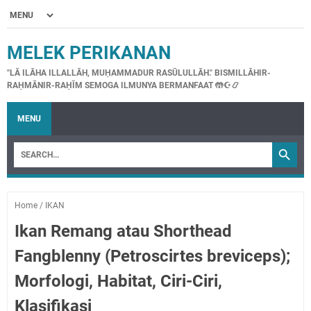
MELEK PERIKANAN
"LĀ ILĀHA ILLALLĀH, MUḤAMMADUR RASŪLULLĀH." BISMILLĀHIR-
RAḤMĀNIR-RAḤĪM SEMOGA ILMUNYA BERMANFAAT 🤲☪📿
MENU
Home
/
IKAN
Ikan Remang atau Shorthead
Fangblenny (Petroscirtes breviceps);
Morfologi, Habitat, Ciri-Ciri,
Klasifikasi