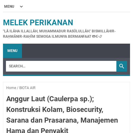
MELEK PERIKANAN
"LĀ ILĀHA ILLALLĀH, MUḤAMMADUR RASŪLULLĀH." BISMILLĀHIR-
RAḤMĀNIR-RAḤĪM SEMOGA ILMUNYA BERMANFAAT 🤲☪📿
MENU
Home
/
BIOTA AIR
Anggur Laut (Caulerpa sp.);
Konstruksi Kolam, Biosecurity,
Sarana dan Prasarana, Manajemen
Hama dan Penyakit