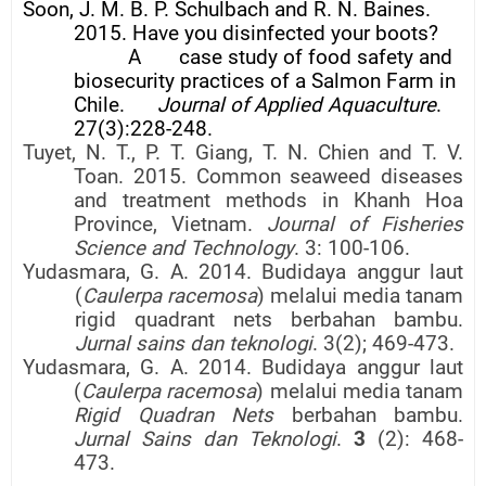
Soon, J. M. B. P. Schulbach and R. N. Baines.
2015. Have you disinfected your boots?
A
case study of food safety and
biosecurity practices of a Salmon Farm in
Chile.
Journal of Applied Aquaculture
.
27(3):228-248.
Tuyet, N. T., P. T. Giang, T. N. Chien and T. V.
Toan. 2015. Common seaweed diseases
and treatment methods in Khanh Hoa
Province, Vietnam.
Journal of Fisheries
Science and Technology
. 3: 100-106.
Yudasmara, G. A. 2014. Budidaya anggur laut
(
Caulerpa racemosa
) melalui media tanam
rigid quadrant nets berbahan bambu.
Jurnal sains dan teknologi
. 3(2); 469-473.
Yudasmara, G. A. 2014. Budidaya anggur laut
(
Caulerpa racemosa
) melalui media tanam
Rigid Quadran Nets
berbahan bambu.
Jurnal Sains dan Teknologi
.
3
(2): 468-
473.