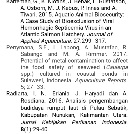
Karreman, G., K. Klotins, J. Bebak, L. Gustafson,
A. Osborn, M. J. Kebus, P. Innes and A.
Tiwari. 2015. Aquatic Animal Biosecurity:
A Case Study of Bioexclusion of Viral
Hemorrhagic Septicemia Virus in an
Atlantic Salmon Hatchery.
Journal of
Applied Aquaculture
. 27:299–317.
Perrymana, S.E., I. Lapong, A. Mustafac, R.
Sabangc and M. A. Rimmer. 2017.
Potential of metal contamination to affect
the food safety of seaweed (
Caulerpa
spp.) cultured in coastal ponds in
Sulawesi, Indonesia.
Aquaculture Reports
.
5; 27–33.
Radiarta, I. N., Erlania, J. Haryadi dan A.
Rosdiana. 2016. Analisis pengembangan
budidaya rumput laut di Pulau Sebatik,
Kabupaten Nunukan, Kalimantan Utara.
Jurnal Kebijakan Perikanan Indonesia.
8
(1):29-40.