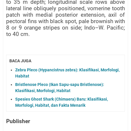
to 35 m depth; longitudinal scale rows above
lateral line obliquely positioned, vomerine tooth
patch with medial posterior extension, axil of
pectoral fins with black spot, pale brownish with
8 or 9 orange stripes on side; Indo–W. Pacific;
to 40 cm.
BACA JUGA
Zebra Pleco (Hypancistrus zebra): Klasifikasi, Morfologi,
Habitat
Bristlenose Pleco (Ikan Sapu-sapu Bristlenose):
Klasifikasi, Morfologi, Habitat
Spesies Ghost Shark (Chimaera) Baru: Klasifikasi,
Morfologi, Habitat, dan Fakta Menarik
Publisher