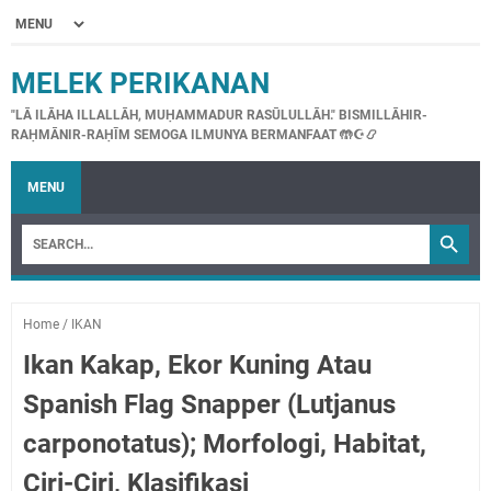
MELEK PERIKANAN
"LĀ ILĀHA ILLALLĀH, MUḤAMMADUR RASŪLULLĀH." BISMILLĀHIR-
RAḤMĀNIR-RAḤĪM SEMOGA ILMUNYA BERMANFAAT 🤲☪📿
MENU
Home
/
IKAN
Ikan Kakap, Ekor Kuning Atau
Spanish Flag Snapper (Lutjanus
carponotatus); Morfologi, Habitat,
Ciri-Ciri, Klasifikasi