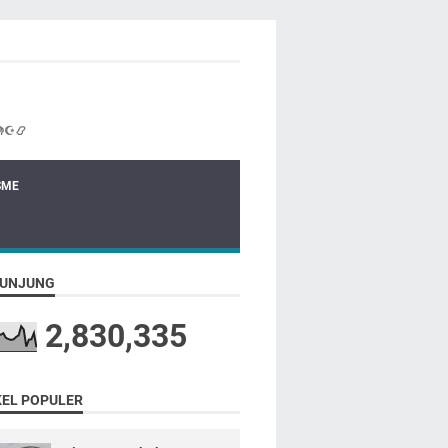
☪📿
SME
UNJUNG
2,830,335
KEL POPULER