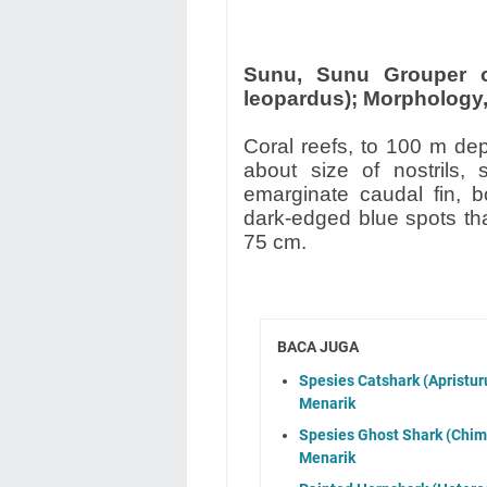
Sunu, Sunu Grouper o
leopardus); Morphology, 
Coral reefs, to 100 m dep
about size of nostrils, 
emarginate caudal fin, 
dark-edged blue spots tha
75 cm.
BACA JUGA
Spesies Catshark (Apristuru
Menarik
Spesies Ghost Shark (Chimae
Menarik