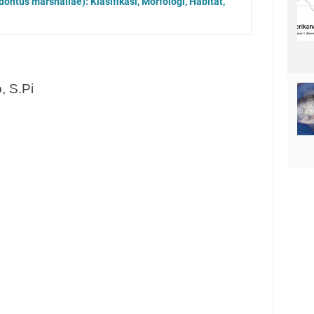
ontus marshallae): Klasifikasi, Morfologi, Habitat,
, S.Pi