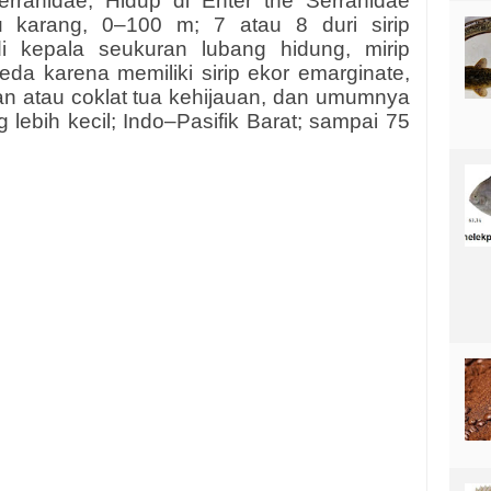
rranidae, Hidup di Enter the Serranidae
u karang, 0–100 m; 7 atau 8 duri sirip
 di kepala seukuran lubang hidung, mirip
eda karena memiliki sirip ekor emarginate,
n atau coklat tua kehijauan, dan umumnya
ng lebih kecil; Indo–Pasifik Barat; sampai 75