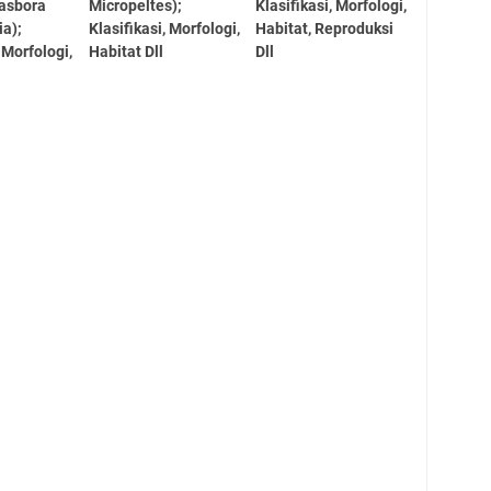
asbora
Micropeltes);
Klasifikasi, Morfologi,
ia);
Klasifikasi, Morfologi,
Habitat, Reproduksi
, Morfologi,
Habitat Dll
Dll