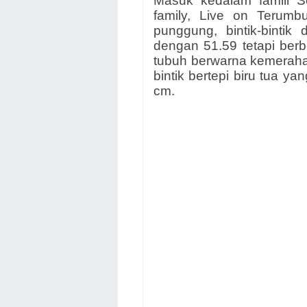
Masuk kedalam famili Se
family, Live on Terumb
punggung, bintik-bintik
dengan 51.59 tetapi berb
tubuh berwarna kemeraha
bintik bertepi biru tua ya
cm.