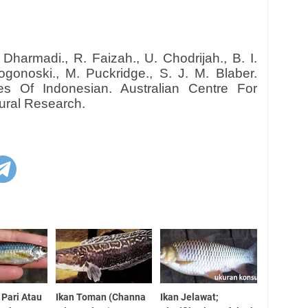
, Dharmadi., R. Faizah., U. Chodrijah., B. I.
Pogonoski., M. Puckridge., S. J. M. Blaber.
es Of Indonesian. Australian Centre For
tural Research.
 Pari Atau
Ikan Toman (Channa
Ikan Jelawat;