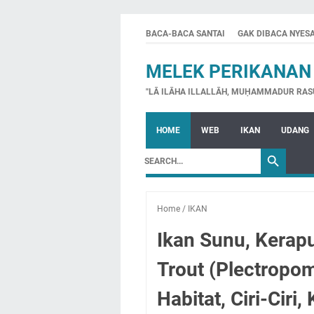
BACA-BACA SANTAI
GAK DIBACA NYES
MELEK PERIKANAN
"LĀ ILĀHA ILLALLĀH, MUḤAMMADUR RAS
HOME
WEB
IKAN
UDANG
Home
/
IKAN
Ikan Sunu, Kerap
Trout (Plectropom
Habitat, Ciri-Ciri, 