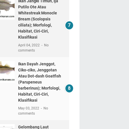
Ikan Jangki Timun, Ija
Putilo Ote Atau
Whitestreak Monocle
Bream (Scolopsis
ciliata); Morfologi,
Habitat, Ciri-Ciri,
Klasifikasi
April 04, 2022
No
comments
Ikan Dayah Jenggot,
Ciko-ciko, Jenggotan
Atau Dot-dash Goatfish
(Parupeneus
barberinus); Morfologi,
Habitat, Ciri-Ciri,
Klasifikasi
May 03, 2022
No
comments
Gelombang Laut