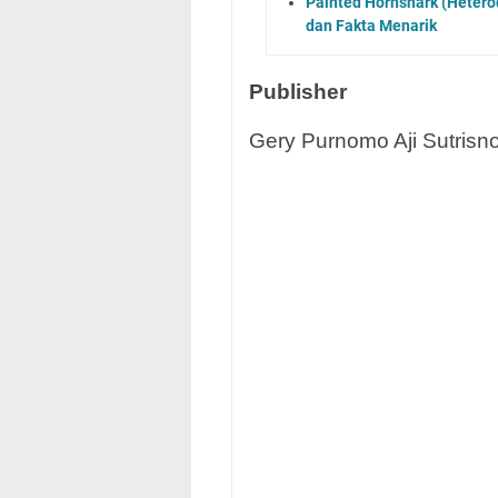
Painted Hornshark (Heterod
dan Fakta Menarik
Publisher
Gery Purnomo Aji Sutrisno