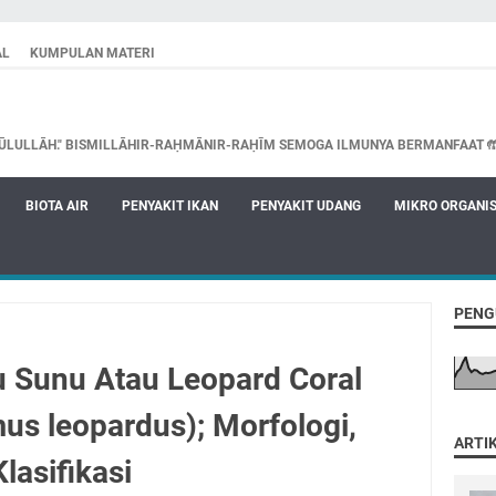
AL
KUMPULAN MATERI
ŪLULLĀH." BISMILLĀHIR-RAḤMĀNIR-RAḤĪM SEMOGA ILMUNYA BERMANFAAT 
BIOTA AIR
PENYAKIT IKAN
PENYAKIT UDANG
MIKRO ORGANI
PENG
u Sunu Atau Leopard Coral
us leopardus); Morfologi,
ARTI
Klasifikasi