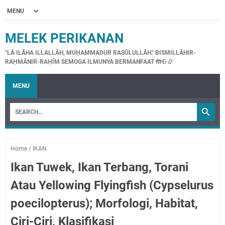
MELEK PERIKANAN
"LĀ ILĀHA ILLALLĀH, MUḤAMMADUR RASŪLULLĀH." BISMILLĀHIR-
RAḤMĀNIR-RAḤĪM SEMOGA ILMUNYA BERMANFAAT 🤲☪📿
MENU
Home
/
IKAN
Ikan Tuwek, Ikan Terbang, Torani
Atau Yellowing Flyingfish (Cypselurus
poecilopterus); Morfologi, Habitat,
Ciri-Ciri, Klasifikasi