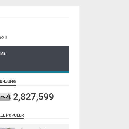
☪📿
SME
UNJUNG
2,827,599
KEL POPULER