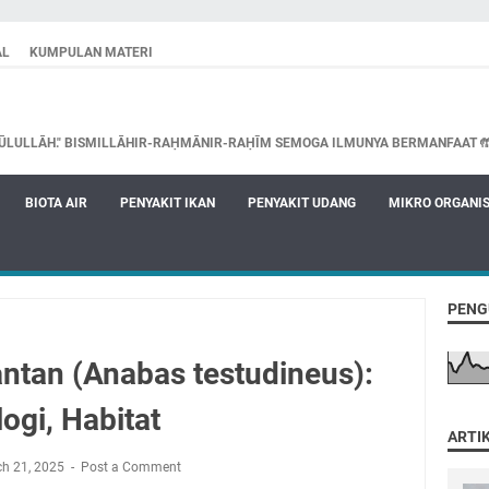
AL
KUMPULAN MATERI
ŪLULLĀH." BISMILLĀHIR-RAḤMĀNIR-RAḤĪM SEMOGA ILMUNYA BERMANFAAT 
BIOTA AIR
PENYAKIT IKAN
PENYAKIT UDANG
MIKRO ORGANI
PENG
ntan (Anabas testudineus):
logi, Habitat
ARTI
h 21, 2025
Post a Comment