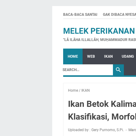
BACA-BACA SANTAI
GAK DIBACA NYES
MELEK PERIKANAN
"LĀ ILĀHA ILLALLĀH, MUḤAMMADUR RAS
HOME
WEB
IKAN
UDANG
Home
/
IKAN
Ikan Betok Kalima
Klasifikasi, Morfo
Uploaded by : Gery Purnomo, S.Pi.
Marc