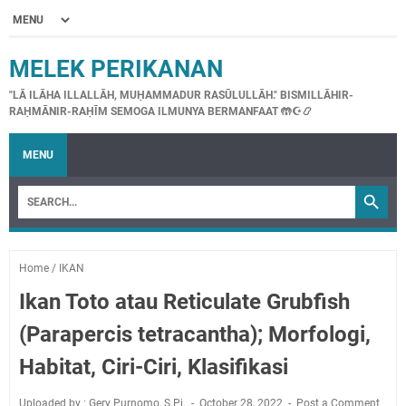
MELEK PERIKANAN
"LĀ ILĀHA ILLALLĀH, MUḤAMMADUR RASŪLULLĀH." BISMILLĀHIR-
RAḤMĀNIR-RAḤĪM SEMOGA ILMUNYA BERMANFAAT 🤲☪📿
MENU
Home
/
IKAN
Ikan Toto atau Reticulate Grubfish
(Parapercis tetracantha); Morfologi,
Habitat, Ciri-Ciri, Klasifikasi
Uploaded by : Gery Purnomo, S.Pi.
October 28, 2022
Post a Comment