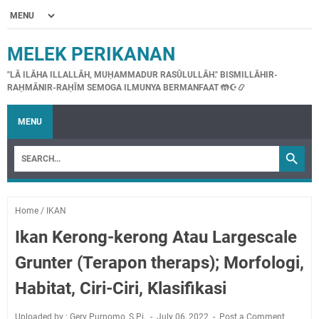
MELEK PERIKANAN
"LĀ ILĀHA ILLALLĀH, MUḤAMMADUR RASŪLULLĀH." BISMILLĀHIR-
RAḤMĀNIR-RAḤĪM SEMOGA ILMUNYA BERMANFAAT 🤲☪📿
MENU
Home
/
IKAN
Ikan Kerong-kerong Atau Largescale
Grunter (Terapon theraps); Morfologi,
Habitat, Ciri-Ciri, Klasifikasi
Uploaded by : Gery Purnomo, S.Pi.
July 06, 2022
Post a Comment