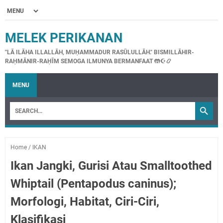
MELEK PERIKANAN
"LĀ ILĀHA ILLALLĀH, MUḤAMMADUR RASŪLULLĀH." BISMILLĀHIR-
RAḤMĀNIR-RAḤĪM SEMOGA ILMUNYA BERMANFAAT 🤲☪📿
MENU
Home
/
IKAN
Ikan Jangki, Gurisi Atau Smalltoothed
Whiptail (Pentapodus caninus);
Morfologi, Habitat, Ciri-Ciri,
Klasifikasi