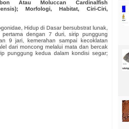
bon Atau Moluccan Cardinalfish
nsis); Morfologi, Habitat, Ciri-Ciri,
gonidae, Hidup di Dasar bersubstrat lunak,
 pertama dengan 7 duri, sirip punggung
n 9 jari, kemerahan sampai kecoklatan
alel dari moncong melalui mata dan bercak
sirip punggung kedua dalam kondisi segar;