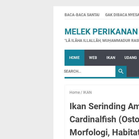
BACA-BACA SANTAI
GAK DIBACA NYES
MELEK PERIKANAN
"LĀ ILĀHA ILLALLĀH, MUḤAMMADUR RAS
HOME
WEB
IKAN
UDANG
Home
/
IKAN
Ikan Serinding A
Cardinalfish (Ost
Morfologi, Habitat,