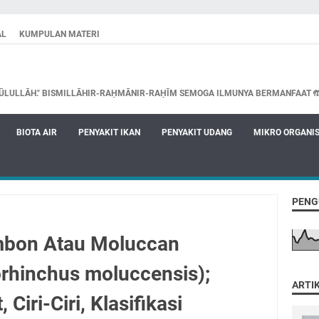
AL
KUMPULAN MATERI
ŪLULLĀH." BISMILLĀHIR-RAḤMĀNIR-RAḤĪM SEMOGA ILMUNYA BERMANFAAT 
BIOTA AIR
PENYAKIT IKAN
PENYAKIT UDANG
MIKRO ORGANI
PENG
mbon Atau Moluccan
orhinchus moluccensis);
ARTI
 Ciri-Ciri, Klasifikasi