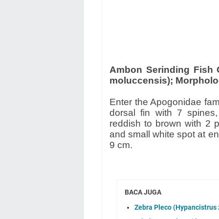
Ambon Serinding Fish O
moluccensis); Morphology
Enter the Apogonidae fami
dorsal fin with 7 spines
reddish to brown with 2 p
and small white spot at en
9 cm.
BACA JUGA
Zebra Pleco (Hypancistrus z