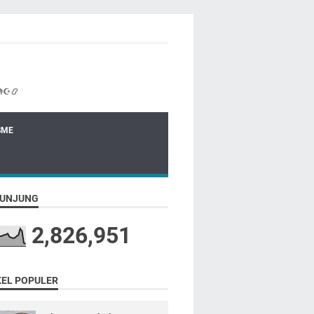
☪📿
SME
UNJUNG
2,826,951
KEL POPULER