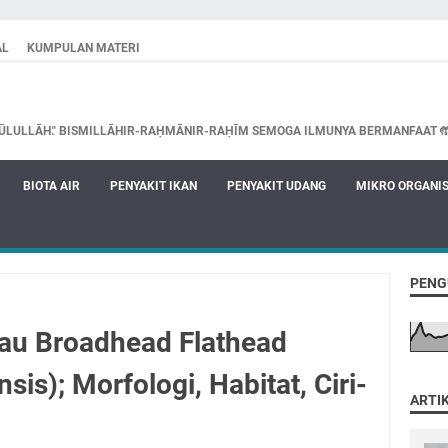
AL
KUMPULAN MATERI
ŪLULLĀH." BISMILLĀHIR-RAḤMĀNIR-RAḤĪM SEMOGA ILMUNYA BERMANFAAT 
BIOTA AIR
PENYAKIT IKAN
PENYAKIT UDANG
MIKRO ORGANI
PENG
tau Broadhead Flathead
sis); Morfologi, Habitat, Ciri-
ARTI