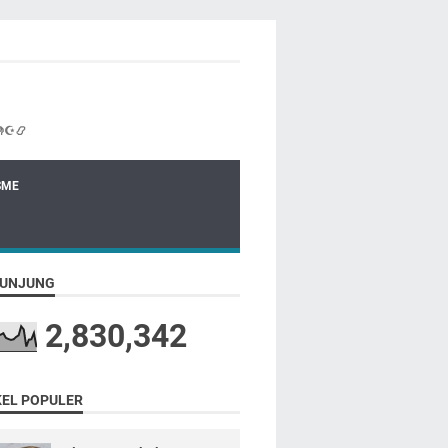
☪📿
SME
UNJUNG
2,830,342
KEL POPULER