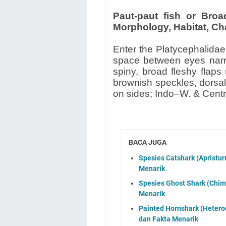
Paut-paut fish or Broa
Morphology, Habitat, Cha
Enter the Platycephalidae 
space between eyes narro
spiny, broad fleshy flap
brownish speckles, dorsal
on sides; Indo–W. & Centra
BACA JUGA
Spesies Catshark (Apristuru
Menarik
Spesies Ghost Shark (Chimae
Menarik
Painted Hornshark (Heterod
dan Fakta Menarik