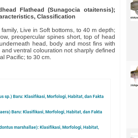
dhead Flathead (Sunagocia otaitensis);
racteristics, Classification
family, Live in Soft bottoms, to 40 m depth;
w, preopercular spines short, top of head
s underneath head, body and most fins with
 and ventral colouration not sharply defined
l Pacific; to 30 cm.
s sp.) Baru: Klasifikasi, Morfologi, Habitat, dan Fakta
ra) Baru: Klasifikasi, Morfologi, Habitat, dan Fakta
ontus marshallae): Klasifikasi, Morfologi, Habitat,