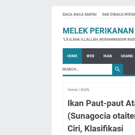
BACA-BACA SANTAI
GAK DIBACA NYES
MELEK PERIKANAN
"LĀ ILĀHA ILLALLĀH, MUḤAMMADUR RAS
HOME
WEB
IKAN
UDANG
Home
/
IKAN
Ikan Paut-paut A
(Sunagocia otaiten
Ciri, Klasifikasi