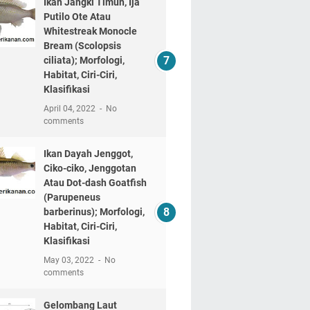
Ikan Jangki Timun, Ija
Putilo Ote Atau
Whitestreak Monocle
Bream (Scolopsis
ciliata); Morfologi,
Habitat, Ciri-Ciri,
Klasifikasi
April 04, 2022
No
comments
Ikan Dayah Jenggot,
Ciko-ciko, Jenggotan
Atau Dot-dash Goatfish
(Parupeneus
barberinus); Morfologi,
Habitat, Ciri-Ciri,
Klasifikasi
May 03, 2022
No
comments
Gelombang Laut