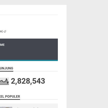
☪📿
SME
UNJUNG
2,828,543
KEL POPULER