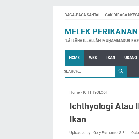
BACA-BACA SANTAI
GAK DIBACA NYES
MELEK PERIKANAN
"LĀ ILĀHA ILLALLĀH, MUḤAMMADUR RAS
HOME
WEB
IKAN
UDANG
Home
/
ICHTHYOLOGI
Ichthyologi Atau 
Ikan
Uploaded by : Gery Purnomo, S.Pi.
Octo