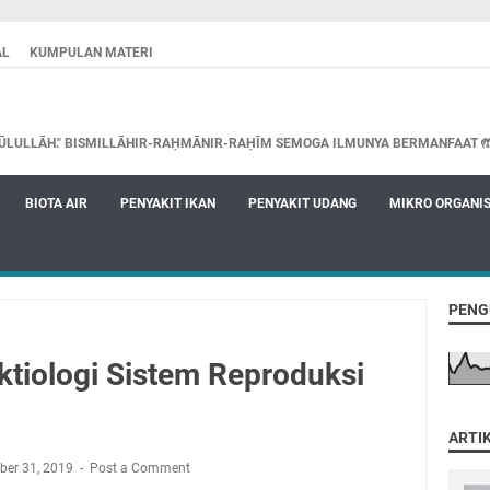
AL
KUMPULAN MATERI
ŪLULLĀH." BISMILLĀHIR-RAḤMĀNIR-RAḤĪM SEMOGA ILMUNYA BERMANFAAT 
BIOTA AIR
PENYAKIT IKAN
PENYAKIT UDANG
MIKRO ORGANI
PENG
Iktiologi Sistem Reproduksi
ARTI
ber 31, 2019
Post a Comment