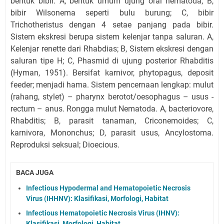
bentuk bibir. A, bentuk umum ujung oral nematoda; B,
bibir Wilsonema seperti bulu burung; C, bibir
Trichotheristus dengan 4 setae panjang pada bibir.
Sistem ekskresi berupa sistem kelenjar tanpa saluran. A,
Kelenjar renette dari Rhabdias; B, Sistem ekskresi dengan
saluran tipe H; C, Phasmid di ujung posterior Rhabditis
(Hyman, 1951). Bersifat karnivor, phytopagus, deposit
feeder; menjadi hama. Sistem pencernaan lengkap: mulut
(rahang, stylet) – pharynx berotot/oesophagus – usus -
rectum – anus. Rongga mulut Nematoda. A, bacteriovore,
Rhabditis; B, parasit tanaman, Criconemoides; C,
karnivora, Mononchus; D, parasit usus, Ancylostoma.
Reproduksi seksual; Dioecious.
BACA JUGA
Infectious Hypodermal and Hematopoietic Necrosis
Virus (IHHNV): Klasifikasi, Morfologi, Habitat
Infectious Hematopoietic Necrosis Virus (IHNV):
Klasifikasi, Morfologi, Habitat