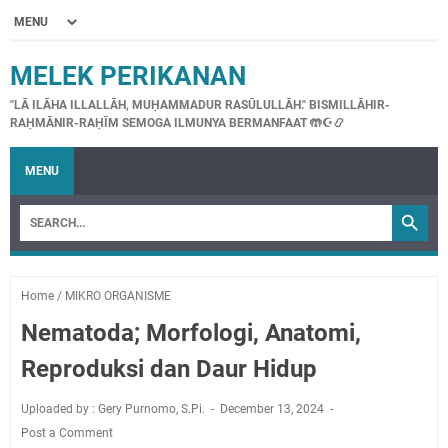
MELEK PERIKANAN
"LĀ ILĀHA ILLALLĀH, MUḤAMMADUR RASŪLULLĀH." BISMILLĀHIR-
RAḤMĀNIR-RAḤĪM SEMOGA ILMUNYA BERMANFAAT 🤲☪📿
MENU
Home
/
MIKRO ORGANISME
Nematoda; Morfologi, Anatomi,
Reproduksi dan Daur Hidup
Uploaded by : Gery Purnomo, S.Pi.
December 13, 2024
Post a Comment