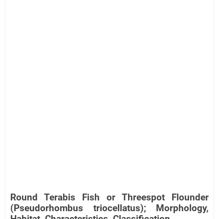
Round Terabis Fish or Threespot Flounder
(Pseudorhombus triocellatus); Morphology,
Habitat, Characteristics, Classification