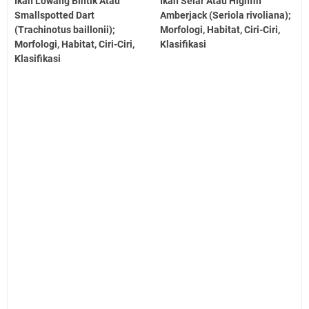
Ikan Lowang Bintik Atau
Ikan Selar Atau Highfin
Smallspotted Dart
Amberjack (Seriola rivoliana);
(Trachinotus baillonii);
Morfologi, Habitat, Ciri-Ciri,
Morfologi, Habitat, Ciri-Ciri,
Klasifikasi
Klasifikasi