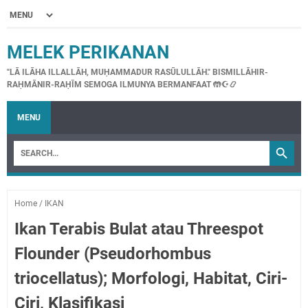
MELEK PERIKANAN
"LĀ ILĀHA ILLALLĀH, MUḤAMMADUR RASŪLULLĀH." BISMILLĀHIR-
RAḤMĀNIR-RAḤĪM SEMOGA ILMUNYA BERMANFAAT 🤲☪📿
MENU
Home
/
IKAN
Ikan Terabis Bulat atau Threespot
Flounder (Pseudorhombus
triocellatus); Morfologi, Habitat, Ciri-
Ciri, Klasifikasi