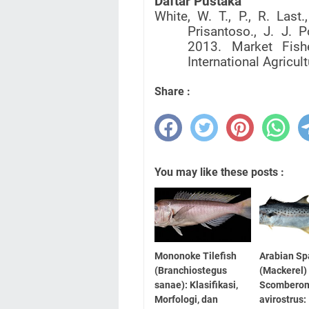
Daftar Pustaka
White, W. T., P., R. Last.
Prisantoso., J. J. 
2013. Market Fish
International Agricul
Share :
You may like these posts :
Mononoke Tilefish
Arabian Sp
(Branchiostegus
(Mackerel)
sanae): Klasifikasi,
Scombero
Morfologi, dan
avirostrus: