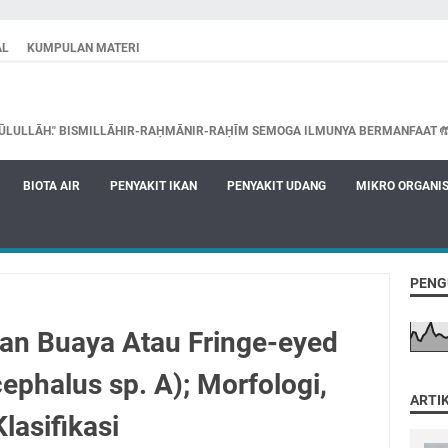
AL
KUMPULAN MATERI
ŪLULLĀH." BISMILLĀHIR-RAḤMĀNIR-RAḤĪM SEMOGA ILMUNYA BERMANFAAT 
BIOTA AIR
PENYAKIT IKAN
PENYAKIT UDANG
MIKRO ORGANI
PENG
kan Buaya Atau Fringe-eyed
phalus sp. A); Morfologi,
ARTI
Klasifikasi