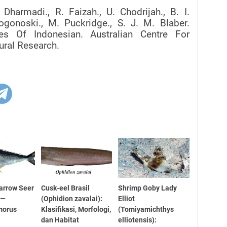
, Dharmadi., R. Faizah., U. Chodrijah., B. I.
Pogonoski., M. Puckridge., S. J. M. Blaber.
es Of Indonesian. Australian Centre For
tural Research.
arrow Seer
Cusk-eel Brasil
Shrimp Goby Lady
 —
(Ophidion zavalai):
Elliot
morus
Klasifikasi, Morfologi,
(Tomiyamichthys
dan Habitat
elliotensis):