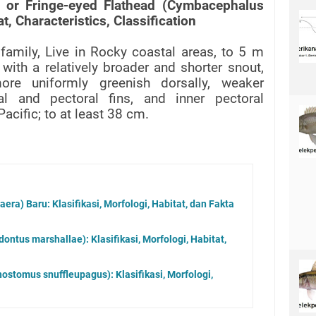
h or Fringe-eyed Flathead (Cymbacephalus
t, Characteristics, Classification
 family, Live in Rocky coastal areas, to 5 m
 with a relatively broader and shorter snout,
ore uniformly greenish dorsally, weaker
al and pectoral fins, and inner pectoral
Pacific; to at least 38 cm.
ra) Baru: Klasifikasi, Morfologi, Habitat, dan Fakta
ontus marshallae): Klasifikasi, Morfologi, Habitat,
nostomus snuffleupagus): Klasifikasi, Morfologi,