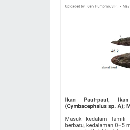
Uploaded by : Gery Purnomo, S.Pi.
May
Ikan Paut-paut, Ika
(Cymbacephalus sp. A); Mor
Masuk kedalam famili P
berbatu, kedalaman 0–5 m