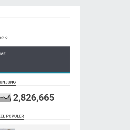
☪📿
SME
UNJUNG
2,826,665
KEL POPULER