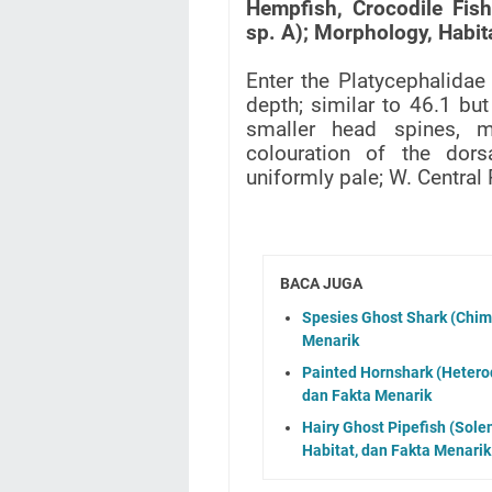
Hempfish, Crocodile Fis
sp. A); Morphology, Habita
Enter the Platycephalidae
depth; similar to 46.1 but
smaller head spines, m
colouration of the dors
uniformly pale; W. Central 
BACA JUGA
Spesies Ghost Shark (Chimae
Menarik
Painted Hornshark (Heterod
dan Fakta Menarik
Hairy Ghost Pipefish (Sole
Habitat, dan Fakta Menarik