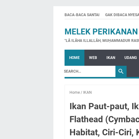
BACA-BACA SANTAI
GAK DIBACA NYES
MELEK PERIKANAN
"LĀ ILĀHA ILLALLĀH, MUḤAMMADUR RAS
HOME
WEB
IKAN
UDANG
Home
/
IKAN
Ikan Paut-paut, I
Flathead (Cymbace
Habitat, Ciri-Ciri, 