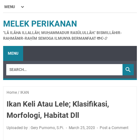
MELEK PERIKANAN
"LĀ ILĀHA ILLALLĀH, MUḤAMMADUR RASŪLULLĀH." BISMILLĀHIR-
RAḤMĀNIR-RAḤĪM SEMOGA ILMUNYA BERMANFAAT 🤲☪📿
MENU
Home
/
IKAN
Ikan Keli Atau Lele; Klasifikasi,
Morfologi, Habitat Dll
Uploaded by : Gery Purnomo, S.Pi.
March 25, 2020
Post a Comment