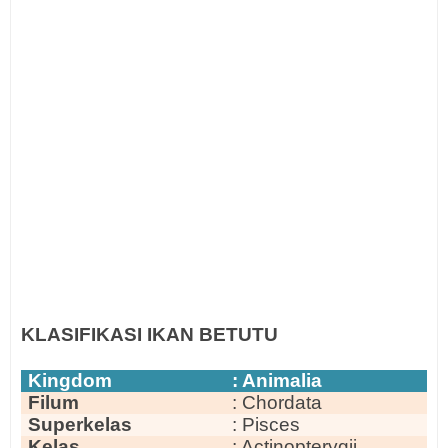
KLASIFIKASI IKAN BETUTU
Kingdom
: Animalia
Filum
: Chordata
Superkelas
: Pisces
Kelas
: Actinopterygii