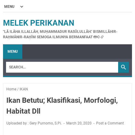
MELEK PERIKANAN
"LĀ ILĀHA ILLALLĀH, MUḤAMMADUR RASŪLULLĀH." BISMILLĀHIR-
RAḤMĀNIR-RAḤĪM SEMOGA ILMUNYA BERMANFAAT 🤲☪📿
MENU
Home
/
IKAN
Ikan Betutu; Klasifikasi, Morfologi,
Habitat Dll
Uploaded by : Gery Purnomo, S.Pi.
March 20, 2020
Post a Comment