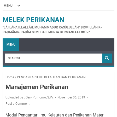
MELEK PERIKANAN
"LĀ ILĀHA ILLALLĀH, MUḤAMMADUR RASŪLULLĀH." BISMILLĀHIR-
RAḤMĀNIR-RAḤĪM SEMOGA ILMUNYA BERMANFAAT 🤲☪📿
MENU
Home
/
PENGANTAR ILMU KELAUTAN DAN PERIKANAN
Manajemen Perikanan
Uploaded by : Gery Purnomo, S.Pi.
November 06, 2019
Post a Comment
Modul Pengantar Ilmu Kelautan dan Perikanan Materi