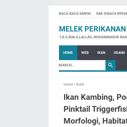
BACA-BACA SANTAI
GAK DIBACA NYES
MELEK PERIKANAN
"LĀ ILĀHA ILLALLĀH, MUḤAMMADUR RAS
HOME
WEB
IKAN
UDANG
Home
/
IKAN
Ikan Kambing, Pog
Pinktail Triggerfi
Morfologi, Habitat,