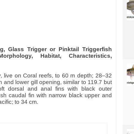
, Glass Trigger or Pinktail Triggerfish
orphology, Habitat, Characteristics,
y, live on Coral reefs, to 60 m depth; 28–32
and lower gill opening, similar to 119.7 but
oft dorsal and anal fins with black outer
ish caudal fin with narrow black upper and
ific; to 34 cm.