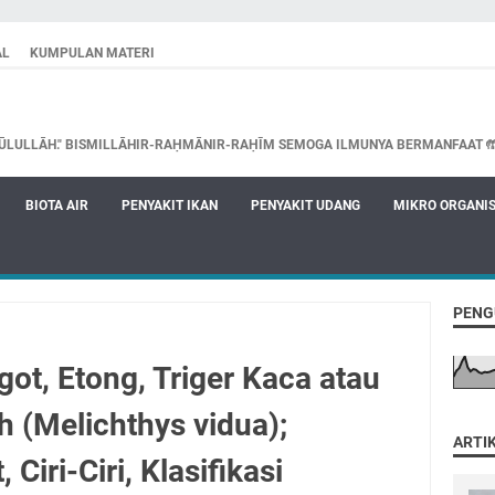
AL
KUMPULAN MATERI
ŪLULLĀH." BISMILLĀHIR-RAḤMĀNIR-RAḤĪM SEMOGA ILMUNYA BERMANFAAT 
BIOTA AIR
PENYAKIT IKAN
PENYAKIT UDANG
MIKRO ORGANI
PENG
ot, Etong, Triger Kaca atau
sh (Melichthys vidua);
ARTI
 Ciri-Ciri, Klasifikasi