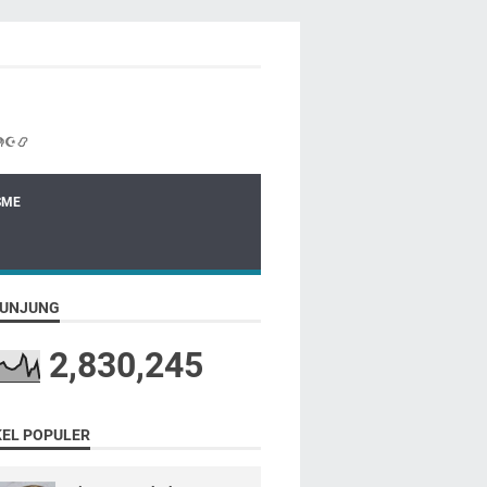
☪📿
SME
UNJUNG
2,830,245
KEL POPULER