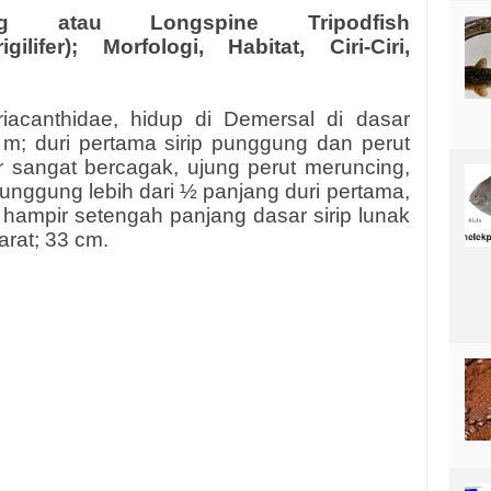
ng atau Longspine Tripodfish
gilifer); Morfologi, Habitat, Ciri-Ciri,
iacanthidae, hidup di Demersal di dasar
 m; duri pertama sirip punggung dan perut
or sangat bercagak, ujung perut meruncing,
punggung lebih dari ½ panjang duri pertama,
 hampir setengah panjang dasar sirip lunak
arat; 33 cm.