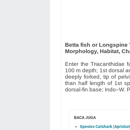
Betta fish or Longspine T
Morphology, Habitat, Cha
Enter the Triacanthidae f
100 m depth; 1st dorsal an
deeply forked, tip of pelv
than half length of 1st sp
dorsal-fin base; Indo–W. P
BACA JUGA
Spesies Catshark (Apristuru