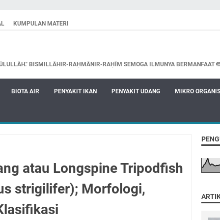
AL
KUMPULAN MATERI
ŪLULLĀH." BISMILLĀHIR-RAḤMĀNIR-RAḤĪM SEMOGA ILMUNYA BERMANFAAT 
BIOTA AIR
PENYAKIT IKAN
PENYAKIT UDANG
MIKRO ORGANI
PENG
ng atau Longspine Tripodfish
 strigilifer); Morfologi,
ARTI
Klasifikasi