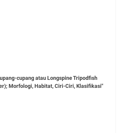
Cupang-cupang atau Longspine Tripodfish
r); Morfologi, Habitat, Ciri-Ciri, Klasifikasi"