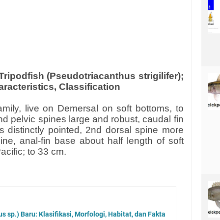
ripodfish (Pseudotriacanthus strigilifer);
racteristics, Classification
amily, live on Demersal on soft bottoms, to
d pelvic spines large and robust, caudal fin
is distinctly pointed, 2nd dorsal spine more
ine, anal-fin base about half length of soft
acific; to 33 cm.
s sp.) Baru: Klasifikasi, Morfologi, Habitat, dan Fakta