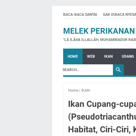
BACA-BACA SANTAI
GAK DIBACA NYES
MELEK PERIKANAN
"LĀ ILĀHA ILLALLĀH, MUḤAMMADUR RAS
HOME
WEB
IKAN
UDANG
Home
/
IKAN
Ikan Cupang-cupa
(Pseudotriacanthus
Habitat, Ciri-Ciri, 