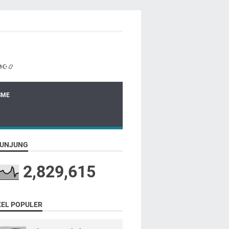
☪📿
SME
UNJUNG
2,829,615
KEL POPULER