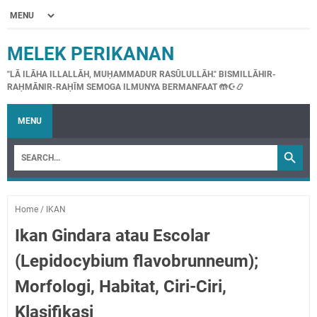
MELEK PERIKANAN
"LĀ ILĀHA ILLALLĀH, MUḤAMMADUR RASŪLULLĀH." BISMILLĀHIR-
RAḤMĀNIR-RAḤĪM SEMOGA ILMUNYA BERMANFAAT 🤲☪📿
MENU
Home
/
IKAN
Ikan Gindara atau Escolar
(Lepidocybium flavobrunneum);
Morfologi, Habitat, Ciri-Ciri,
Klasifikasi