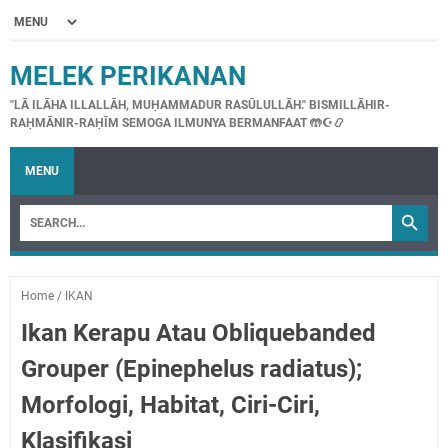
MELEK PERIKANAN
"LĀ ILĀHA ILLALLĀH, MUḤAMMADUR RASŪLULLĀH." BISMILLĀHIR-
RAḤMĀNIR-RAḤĪM SEMOGA ILMUNYA BERMANFAAT 🤲☪📿
MENU
Home
/
IKAN
Ikan Kerapu Atau Obliquebanded
Grouper (Epinephelus radiatus);
Morfologi, Habitat, Ciri-Ciri,
Klasifikasi