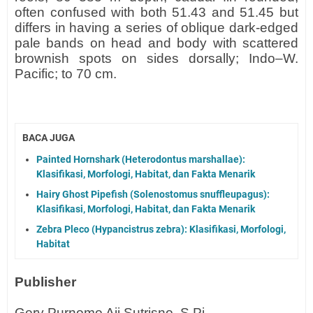
often confused with both 51.43 and 51.45 but
differs in having a series of oblique dark-edged
pale bands on head and body with scattered
brownish spots on sides dorsally; Indo–W.
Pacific; to 70 cm.
BACA JUGA
Painted Hornshark (Heterodontus marshallae):
Klasifikasi, Morfologi, Habitat, dan Fakta Menarik
Hairy Ghost Pipefish (Solenostomus snuffleupagus):
Klasifikasi, Morfologi, Habitat, dan Fakta Menarik
Zebra Pleco (Hypancistrus zebra): Klasifikasi, Morfologi,
Habitat
Publisher
Gery Purnomo Aji Sutrisno, S.Pi