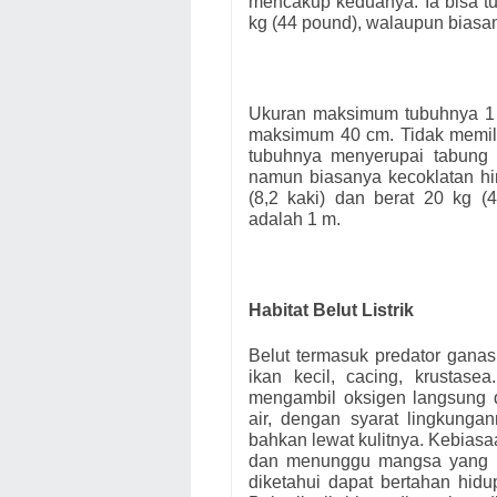
mencakup keduanya. Ia bisa tu
kg (44 pound), walaupun biasan
Ukuran maksimum tubuhnya 1 m
maksimum 40 cm. Tidak memilik
tubuhnya menyerupai tabung d
namun biasanya kecoklatan hi
(8,2 kaki) dan berat 20 kg (
adalah 1 m.
Habitat Belut Listrik
Belut termasuk predator gana
ikan kecil, cacing, krustase
mengambil oksigen langsung 
air, dengan syarat lingkung
bahkan lewat kulitnya. Kebias
dan menunggu mangsa yang lew
diketahui dapat bertahan hid