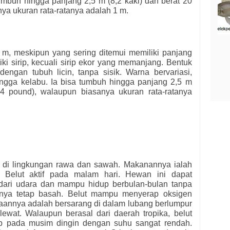
mbuh hingga panjang 2,5 m (8,2 kaki) dan berat 20
ya ukuran rata-ratanya adalah 1 m.
, meskipun yang sering ditemui memiliki panjang
i sirip, kecuali sirip ekor yang memanjang. Bentuk
engan tubuh licin, tanpa sisik. Warna bervariasi,
ngga kelabu. Ia bisa tumbuh hingga panjang 2,5 m
44 pound), walaupun biasanya ukuran rata-ratanya
s di lingkungan rawa dan sawah. Makanannya ialah
a. Belut aktif pada malam hari. Hewan ini dapat
dari udara dan mampu hidup berbulan-bulan tanpa
annya tetap basah. Belut mampu menyerap oksigen
aaannya adalah bersarang di dalam lubang berlumpur
at. Walaupun berasal dari daerah tropika, belut
up pada musim dingin dengan suhu sangat rendah.