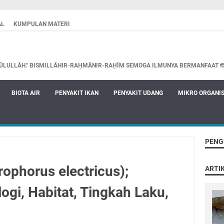
AL
KUMPULAN MATERI
ŪLULLĀH." BISMILLĀHIR-RAḤMĀNIR-RAḤĪM SEMOGA ILMUNYA BERMANFAAT 
BIOTA AIR
PENYAKIT IKAN
PENYAKIT UDANG
MIKRO ORGANI
PENG
trophorus electricus);
ARTI
logi, Habitat, Tingkah Laku,