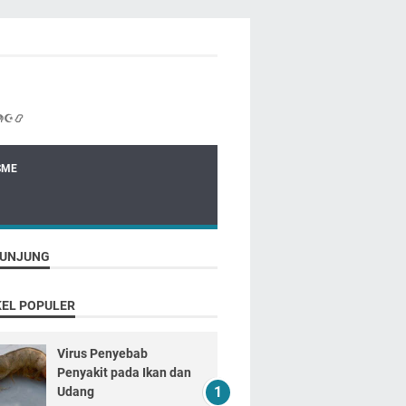
☪📿
SME
UNJUNG
KEL POPULER
Virus Penyebab
Penyakit pada Ikan dan
Udang