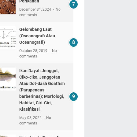
Perikanan
December 31, 2024
No
comments
Gelombang Laut
(Oseanografi Atau
Oceanografi)
October 28, 2019
No
comments
Ikan Dayah Jenggot,
Ciko-ciko, Jenggotan
Atau Dot-dash Goatfish
(Parupeneus
barberinus); Morfologi,
Habitat, Ciri-Ciri,
Klasifikasi
May 03, 2022
No
comments