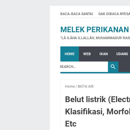
BACA-BACA SANTAI
GAK DIBACA NYES
MELEK PERIKANAN
"LĀ ILĀHA ILLALLĀH, MUḤAMMADUR RAS
HOME
WEB
IKAN
UDANG
Home
/
BIOTA AIR
Belut listrik (Elec
Klasifikasi, Morfo
Etc