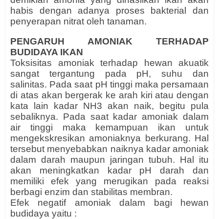
habis dengan adanya proses bakterial dan
penyerapan nitrat oleh tanaman.
PENGARUH AMONIAK TERHADAP
BUDIDAYA IKAN
Toksisitas amoniak terhadap hewan akuatik
sangat tergantung pada pH, suhu dan
salinitas. Pada saat pH tinggi maka persamaan
di atas akan bergerak ke arah kiri atau dengan
kata lain kadar NH3 akan naik, begitu pula
sebaliknya. Pada saat kadar amoniak dalam
air tinggi maka kemampuan ikan untuk
mengekskresikan amoniaknya berkurang. Hal
tersebut menyebabkan naiknya kadar amoniak
dalam darah maupun jaringan tubuh. Hal itu
akan meningkatkan kadar pH darah dan
memiliki efek yang merugikan pada reaksi
berbagi enzim dan stabilitas membran.
Efek negatif amoniak dalam bagi hewan
budidaya yaitu :