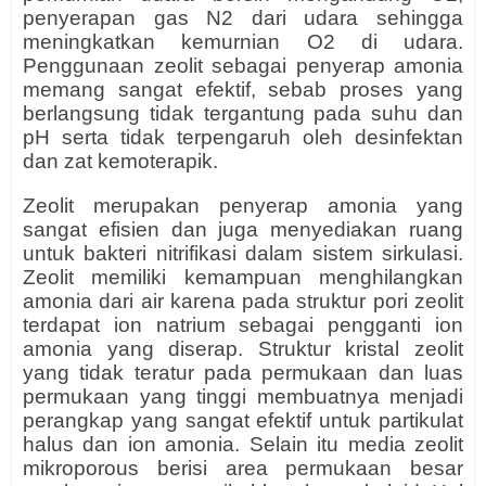
penyerapan gas N2 dari udara sehingga
meningkatkan kemurnian O2 di udara.
Penggunaan zeolit sebagai penyerap amonia
memang sangat efektif, sebab proses yang
berlangsung tidak tergantung pada suhu dan
pH serta tidak terpengaruh oleh desinfektan
dan zat kemoterapik.
Zeolit merupakan penyerap amonia yang
sangat efisien dan juga menyediakan ruang
untuk bakteri nitrifikasi dalam sistem sirkulasi.
Zeolit memiliki kemampuan menghilangkan
amonia dari air karena pada struktur pori zeolit
terdapat ion natrium sebagai pengganti ion
amonia yang diserap. Struktur kristal zeolit
yang tidak teratur pada permukaan dan luas
permukaan yang tinggi membuatnya menjadi
perangkap yang sangat efektif untuk partikulat
halus dan ion amonia. Selain itu media zeolit
mikroporous berisi area permukaan besar