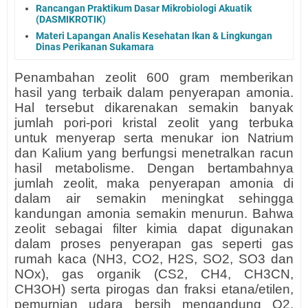
Rancangan Praktikum Dasar Mikrobiologi Akuatik
(DASMIKROTIK)
Materi Lapangan Analis Kesehatan Ikan & Lingkungan
Dinas Perikanan Sukamara
Penambahan zeolit 600 gram memberikan
hasil yang terbaik dalam penyerapan amonia.
Hal tersebut dikarenakan semakin banyak
jumlah pori-pori kristal zeolit yang terbuka
untuk menyerap serta menukar ion Natrium
dan Kalium yang berfungsi menetralkan racun
hasil metabolisme. Dengan bertambahnya
jumlah zeolit, maka penyerapan amonia di
dalam air semakin meningkat sehingga
kandungan amonia semakin menurun. Bahwa
zeolit sebagai filter kimia dapat digunakan
dalam proses penyerapan gas seperti gas
rumah kaca (NH3, CO2, H2S, SO2, SO3 dan
NOx), gas organik (CS2, CH4, CH3CN,
CH3OH) serta pirogas dan fraksi etana/etilen,
pemurnian udara bersih mengandung O2,