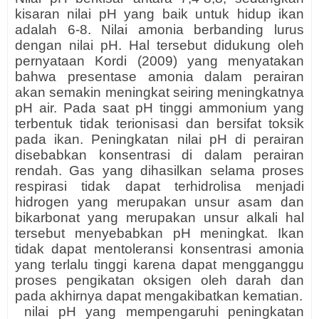
kisaran nilai pH yang baik untuk hidup ikan
adalah 6-8. Nilai amonia berbanding lurus
dengan nilai pH. Hal tersebut didukung oleh
pernyataan Kordi (2009) yang menyatakan
bahwa presentase amonia dalam perairan
akan semakin meningkat seiring meningkatnya
pH air. Pada saat pH tinggi ammonium yang
terbentuk tidak terionisasi dan bersifat toksik
pada ikan. Peningkatan nilai pH di perairan
disebabkan konsentrasi di dalam perairan
rendah. Gas yang dihasilkan selama proses
respirasi tidak dapat terhidrolisa menjadi
hidrogen yang merupakan unsur asam dan
bikarbonat yang merupakan unsur alkali hal
tersebut menyebabkan pH meningkat. Ikan
tidak dapat mentoleransi konsentrasi amonia
yang terlalu tinggi karena dapat mengganggu
proses pengikatan oksigen oleh darah dan
pada akhirnya dapat mengakibatkan kematian.
nilai pH yang mempengaruhi peningkatan