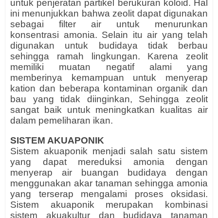
untuk penjeratan partikel berukuran koloid. Hal
ini menunjukkan bahwa zeolit dapat digunakan
sebagai filter air untuk menurunkan
konsentrasi amonia. Selain itu air yang telah
digunakan untuk budidaya tidak berbau
sehingga ramah lingkungan. Karena zeolit
memiliki muatan negatif alami yang
memberinya kemampuan untuk menyerap
kation dan beberapa kontaminan organik dan
bau yang tidak diinginkan, Sehingga zeolit
sangat baik untuk meningkatkan kualitas air
dalam pemeliharan ikan.
SISTEM AKUAPONIK
Sistem akuaponik menjadi salah satu sistem
yang dapat mereduksi amonia dengan
menyerap air buangan budidaya dengan
menggunakan akar tanaman sehingga amonia
yang terserap mengalami proses oksidasi.
Sistem akuaponik merupakan kombinasi
sistem akuakultur dan budidaya tanaman