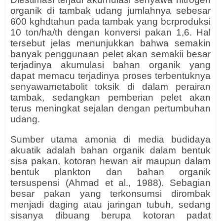
organik di tambak udang jumlahnya sebesar
600 kghdtahun pada tambak yang bcrproduksi
10 ton/ha/th dengan konversi pakan 1,6. Hal
tersebut jelas menunjukkan bahwa semakin
banyak penggunaan pelet akan semakii besar
terjadinya akumulasi bahan organik yang
dapat memacu terjadinya proses terbentuknya
senyawametabolit toksik di dalam perairan
tambak, sedangkan pemberian pelet akan
terus meningkat sejalan dengan pertumbuhan
udang.
Sumber utama amonia di media budidaya
akuatik adalah bahan organik dalam bentuk
sisa pakan, kotoran hewan air maupun dalam
bentuk plankton dan bahan organik
tersuspensi (Ahmad et al., 1988). Sebagian
besar pakan yang terkonsumsi dirombak
menjadi daging atau jaringan tubuh, sedang
sisanya dibuang berupa kotoran padat