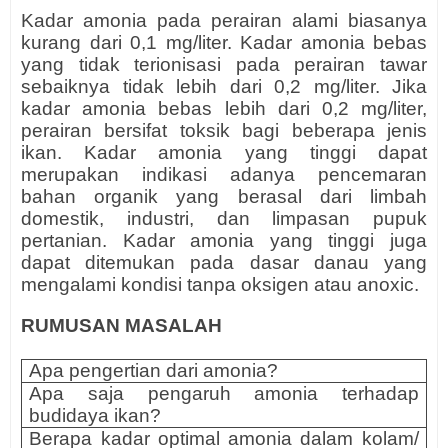
Kadar amonia pada perairan alami biasanya
kurang dari 0,1 mg/liter. Kadar amonia bebas
yang tidak terionisasi pada perairan tawar
sebaiknya tidak lebih dari 0,2 mg/liter. Jika
kadar amonia bebas lebih dari 0,2 mg/liter,
perairan bersifat toksik bagi beberapa jenis
ikan. Kadar amonia yang tinggi dapat
merupakan indikasi adanya pencemaran
bahan organik yang berasal dari limbah
domestik, industri, dan limpasan pupuk
pertanian. Kadar amonia yang tinggi juga
dapat ditemukan pada dasar danau yang
mengalami kondisi tanpa oksigen atau anoxic.
RUMUSAN MASALAH
Apa pengertian dari amonia?
Apa saja pengaruh amonia terhadap
budidaya ikan?
Berapa kadar optimal amonia dalam kolam/