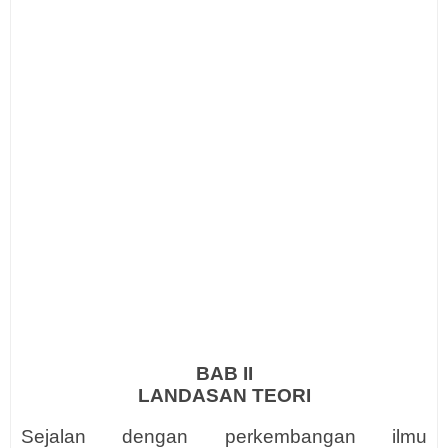
BAB II
LANDASAN TEORI
Sejalan dengan perkembangan ilmu