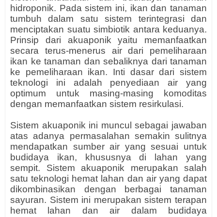
hidroponik. Pada sistem ini, ikan dan tanaman
tumbuh dalam satu sistem terintegrasi dan
menciptakan suatu simbiotik antara keduanya.
Prinsip dari akuaponik yaitu memanfaatkan
secara terus-menerus air dari pemeliharaan
ikan ke tanaman dan sebaliknya dari tanaman
ke pemeliharaan ikan. Inti dasar dari sistem
teknologi ini adalah penyediaan air yang
optimum untuk masing-masing komoditas
dengan memanfaatkan sistem resirkulasi.
Sistem akuaponik ini muncul sebagai jawaban
atas adanya permasalahan semakin sulitnya
mendapatkan sumber air yang sesuai untuk
budidaya ikan, khususnya di lahan yang
sempit. Sistem akuaponik merupakan salah
satu teknologi hemat lahan dan air yang dapat
dikombinasikan dengan berbagai tanaman
sayuran. Sistem ini merupakan sistem terapan
hemat lahan dan air dalam budidaya