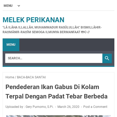
MELEK PERIKANAN
"LĀ ILĀHA ILLALLĀH, MUḤAMMADUR RASŪLULLĀH." BISMILLĀHIR-
RAḤMĀNIR-RAḤĪM SEMOGA ILMUNYA BERMANFAAT 🤲☪📿
MENU
Home
/
BACA-BACA SANTAI
Pendederan Ikan Gabus Di Kolam
Terpal Dengan Padat Tebar Berbeda
Uploaded by : Gery Purnomo, S.Pi.
March 26, 2020
Post a Comment