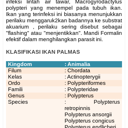
infeksi lintah air tawar, Macrogyrodactylus
polypteri yang menempel pada tubuh ikan.
Ikan yang terinfeksi ini biasanya menunjukkan
perilaku menggaruk2kan badannya ke substrat
akuarium , perilaku sering disebut sebagai
"flashing" atau "menjentikkan". Mandi Formalin
efektif dalam menghilangkan parasit ini.
KLASIFIKASI IKAN PALMAS
Kingdom
: Animalia
Filum
: Chordata
Kelas
: Actinopterygii
Ordo
: Polypteriformes
Famili
: Polypteridae
Genus
: Polypterus
Species
: Polypterus
retropinnis
Polypterus ansorgii
Polypterus congicus
Polypterus endlicheri