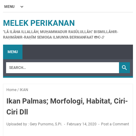
MELEK PERIKANAN
"LĀ ILĀHA ILLALLĀH, MUḤAMMADUR RASŪLULLĀH." BISMILLĀHIR-
RAḤMĀNIR-RAḤĪM SEMOGA ILMUNYA BERMANFAAT 🤲☪📿
MENU
Home
/
IKAN
Ikan Palmas; Morfologi, Habitat, Ciri-
Ciri Dll
Uploaded by : Gery Purnomo, S.Pi.
February 14, 2020
Post a Comment