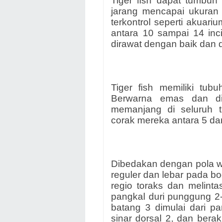
Tiger fish dapat tumbuh 
jarang mencapai ukuran 
terkontrol seperti akua
antara 10 sampai 14 inc
dirawat dengan baik dan 
Tiger fish memiliki tub
Berwarna emas dan dit
memanjang di seluruh t
corak mereka antara 5 dan
Dibedakan dengan pola war
reguler dan lebar pada bo
regio toraks dan melinta
pangkal duri punggung 2-5
batang 3 dimulai dari p
sinar dorsal 2, dan berak