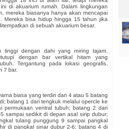
hingga 18 inci di alam liar, tetapi mereka
ini di akuarium rumah. Dalam lingkungan
rium, mereka biasanya hanya akan mencapai
i. Mereka bisa hidup hingga 15 tahun jika
ditempatkan di sebuah akuarium besar.
uh tinggi dengan dahi yang miring tajam.
utupi dengan bar vertikal hitam yang
ubuh. Tergantung pada lokasi geografis,
 7 bar.
na biasa yang terdiri dari 4 atau 5 batang
di; batang 1 dari tengkuk melalui opercle ke
si permukaan ventral tubuh; batang 2 dari
 sampai sedikit di depan asal sirip dubur;
angkal tulang punggung 9 sampai pangkal
hir di pangkal sinar dubur 2-6; batang 4 di