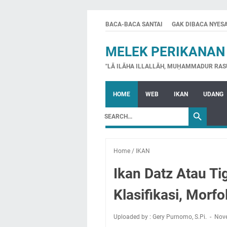
BACA-BACA SANTAI
GAK DIBACA NYES
MELEK PERIKANAN
"LĀ ILĀHA ILLALLĀH, MUḤAMMADUR RAS
HOME
WEB
IKAN
UDANG
Home
/
IKAN
Ikan Datz Atau Tig
Klasifikasi, Morfo
Uploaded by : Gery Purnomo, S.Pi.
Nov