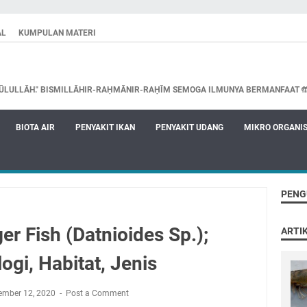
AL
KUMPULAN MATERI
ŪLULLĀH." BISMILLĀHIR-RAḤMĀNIR-RAḤĪM SEMOGA ILMUNYA BERMANFAAT 
BIOTA AIR
PENYAKIT IKAN
PENYAKIT UDANG
MIKRO ORGANI
PENG
er Fish (Datnioides Sp.);
ARTI
logi, Habitat, Jenis
ember 12, 2020
Post a Comment