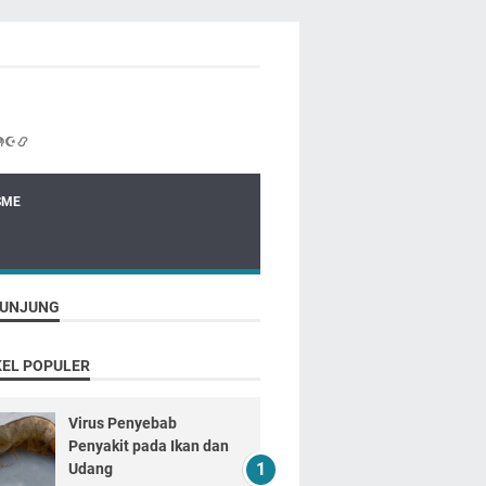
☪📿
SME
UNJUNG
KEL POPULER
Virus Penyebab
Penyakit pada Ikan dan
Udang